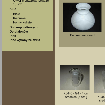
Otwór montażowy powyżej
1,5 cm
Kule
Białe
Kolorowe
Formy kuliste
Do lamp naftowych
Do plafonów
Do lamp naftowych
Inne
Inne wyroby ze szkła
K0440 - G4 - 4 cm
K0441
średnica [3 szt.]
śred