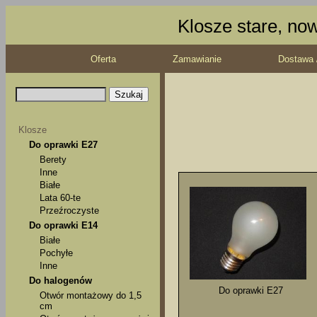
Klosze stare, no
Oferta
Zamawianie
Dostawa 
Klosze
Do oprawki E27
Berety
Inne
Białe
Lata 60-te
Przeźroczyste
Do oprawki E14
Białe
Pochyłe
Inne
Do halogenów
Do oprawki E27
Otwór montażowy do 1,5
cm