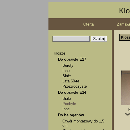
Klo
Oferta
Zamawi
Klos
Klosze
Do oprawki E27
Berety
Inne
Białe
Lata 60-te
Przeźroczyste
Do oprawki E14
Białe
Pochyłe
Inne
K
wy
Do halogenów
Otwór montażowy do 1,5
cm