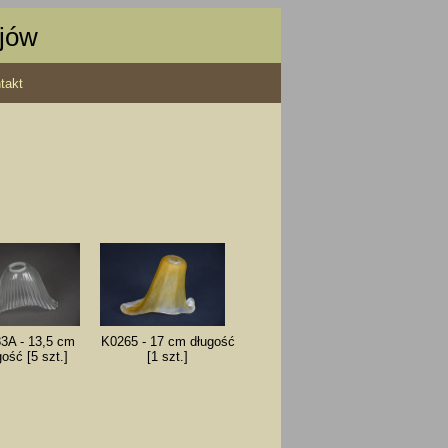
ajów
takt
3A - 13,5 cm
K0265 - 17 cm długość
ość [5 szt.]
[1 szt.]