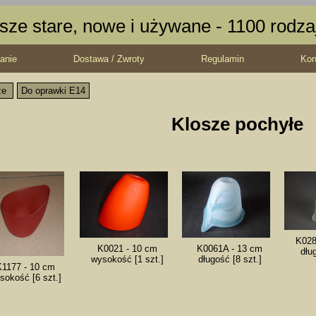
sze stare, nowe i używane - 1100 rodz
anie
Dostawa / Zwroty
Regulamin
Kon
ze
Do oprawki E14
Klosze pochyłe
K028
K0021 - 10 cm
K0061A - 13 cm
dług
wysokość [1 szt.]
długość [8 szt.]
1177 - 10 cm
sokość [6 szt.]