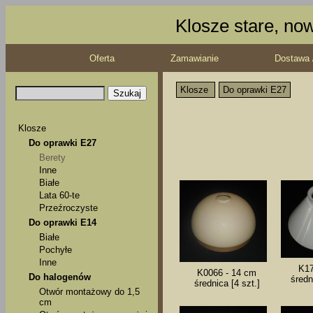
Klosze stare, no
Oferta
Zamawianie
Dostawa 
Klosze
Do oprawki E27
Klosze
Do oprawki E27
Berety
Inne
Białe
Lata 60-te
Przeźroczyste
Do oprawki E14
Białe
Pochyłe
Inne
K17
K0066 - 14 cm
Do halogenów
średn
średnica [4 szt.]
Otwór montażowy do 1,5
cm