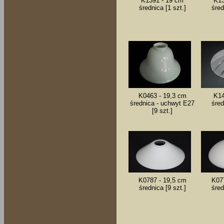
K1391 - 19 cm
K13
średnica [1 szt.]
śred
K0463 - 19,3 cm
K14
średnica - uchwyt E27
śred
[9 szt.]
K0787 - 19,5 cm
K07
średnica [9 szt.]
śred