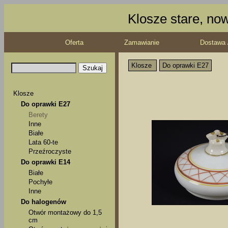
Klosze stare, no
Oferta
Zamawianie
Dostawa 
Klosze
Do oprawki E27
Klosze
Do oprawki E27
Berety
Inne
Białe
Lata 60-te
Przeźroczyste
Do oprawki E14
Białe
Pochyłe
Inne
Do halogenów
Otwór montażowy do 1,5
cm