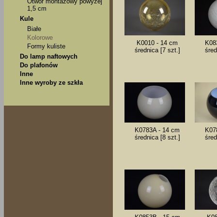
Otwór montażowy powyżej
1,5 cm
Kule
Białe
Kolorowe
K0010 - 14 cm
K08
Formy kuliste
średnica [7 szt.]
śred
Do lamp naftowych
Do plafonów
Inne
Inne wyroby ze szkła
K0783A - 14 cm
K07
średnica [8 szt.]
śred