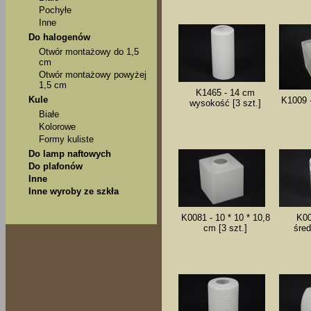
Pochyłe
Inne
Do halogenów
Otwór montażowy do 1,5
cm
Otwór montażowy powyżej
1,5 cm
K1465 - 14 cm
Kule
K1009 -
wysokość [3 szt.]
Białe
Kolorowe
Formy kuliste
Do lamp naftowych
Do plafonów
Inne
Inne wyroby ze szkła
K0081 - 10 * 10 * 10,8
K00
cm [3 szt.]
śred