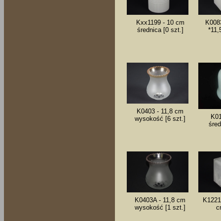
Kxx1199 - 10 cm
K0083
średnica [0 szt.]
*11,
K0403 - 11,8 cm
K01
wysokość [6 szt.]
śred
K0403A - 11,8 cm
K1221 
wysokość [1 szt.]
c