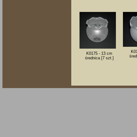
K01
K0175 - 13 cm
śred
średnica [7 szt.]