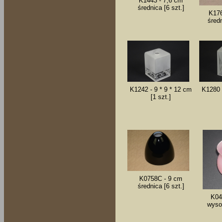
K1443 - 7,6 cm
średnica [6 szt.]
K176
średn
K1242 - 9 * 9 * 12 cm
K1280 
[1 szt.]
K0758C - 9 cm
średnica [6 szt.]
K04
wyso