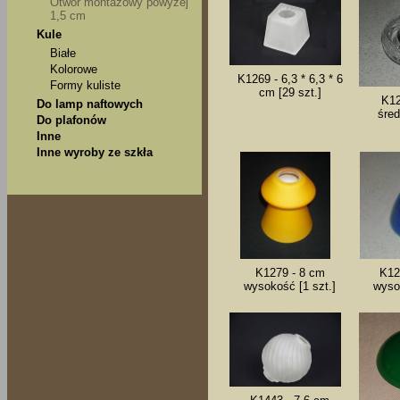
Otwór montażowy powyżej
1,5 cm
Kule
Białe
Kolorowe
K1269 - 6,3 * 6,3 * 6
Formy kuliste
cm [29 szt.]
K12
Do lamp naftowych
śred
Do plafonów
Inne
Inne wyroby ze szkła
K1279 - 8 cm
K12
wysokość [1 szt.]
wyso