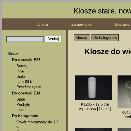
Klosze stare, no
Oferta
Zamawianie
Dostawa 
Klosze
Do halogenów
Klosze do w
Klosze
Do oprawki E27
Berety
Inne
Białe
Lata 60-te
Przeźroczyste
Do oprawki E14
Białe
K1285 - 12,5 cm
Pochyłe
wysokość [17 szt.]
Inne
K0437
Do halogenów
śred
Otwór montażowy do 1,5
cm