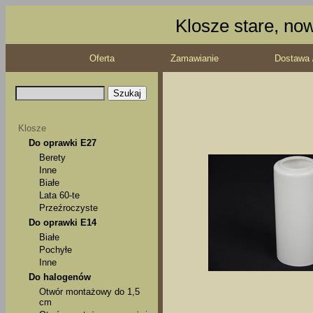
Klosze stare, no
Oferta
Zamawianie
Dostawa 
Klosze
Do oprawki E27
Berety
Inne
Białe
Lata 60-te
Przeźroczyste
Do oprawki E14
Białe
Pochyłe
Inne
Do halogenów
Otwór montażowy do 1,5
cm