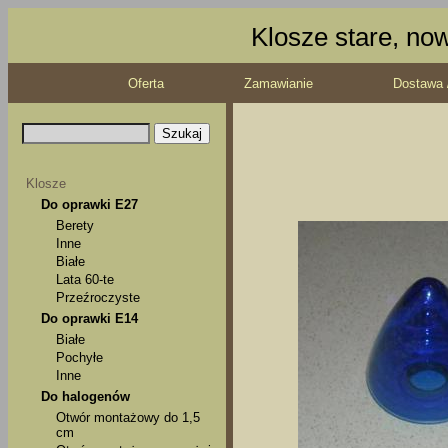
Klosze stare, no
Oferta
Zamawianie
Dostawa 
Klosze
Do oprawki E27
Berety
Inne
Białe
Lata 60-te
Przeźroczyste
Do oprawki E14
Białe
Pochyłe
Inne
Do halogenów
Otwór montażowy do 1,5
cm