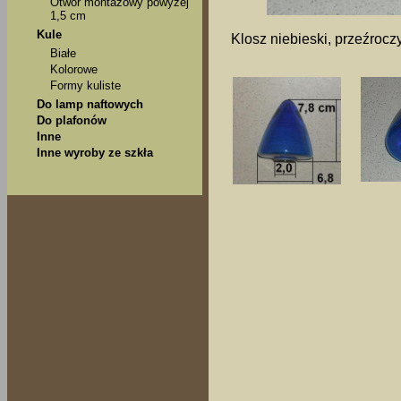
Otwór montażowy powyżej
1,5 cm
Kule
Klosz niebieski, przeźrocz
Białe
Kolorowe
Formy kuliste
Do lamp naftowych
Do plafonów
Inne
Inne wyroby ze szkła