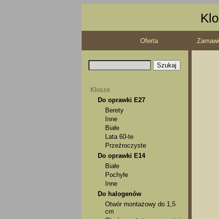
Klo
Oferta
Zamawi
Klosze
Do oprawki E27
Berety
Inne
Białe
Lata 60-te
Przeźroczyste
Do oprawki E14
Białe
Pochyłe
Inne
Do halogenów
Otwór montażowy do 1,5
cm