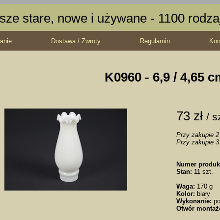
sze stare, nowe i używane - 1100 rodz
anie
Dostawa / Zwroty
Regulamin
Kon
K0960 - 6,9 / 4,65 
73 zł
/ s
Przy zakupie 2 
Przy zakupie 3 
Numer produk
Stan:
11 szt.
Waga:
170 g
Kolor:
biały
Wykonanie:
po
Otwór montaż