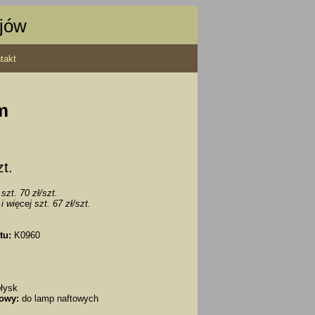
ajów
takt
cm
zt.
szt. 70 zł/szt.
i więcej szt. 67 zł/szt.
tu:
K0960
łysk
owy:
do lamp naftowych