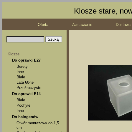
Klosze stare, no
Oferta
Zamawianie
Dostawa 
Klosze
Do oprawki E27
Berety
Inne
Białe
Lata 60-te
Przeźroczyste
Do oprawki E14
Białe
Pochyłe
Inne
Do halogenów
Otwór montażowy do 1,5
cm