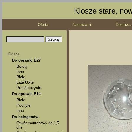
Klosze stare, no
Oferta
Zamawianie
Dostawa 
Klosze
Do oprawki E27
Berety
Inne
Białe
Lata 60-te
Przeźroczyste
Do oprawki E14
Białe
Pochyłe
Inne
Do halogenów
Otwór montażowy do 1,5
cm