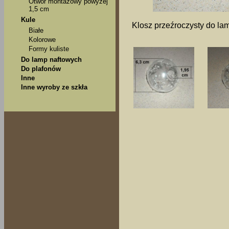
Otwór montażowy powyżej
1,5 cm
Kule
Klosz przeźroczysty do la
Białe
Kolorowe
Formy kuliste
Do lamp naftowych
Do plafonów
Inne
Inne wyroby ze szkła