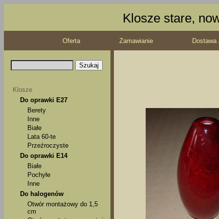
Klosze stare, no
Oferta
Zamawianie
Dostawa 
Klosze
Do oprawki E27
Berety
Inne
Białe
Lata 60-te
Przeźroczyste
Do oprawki E14
Białe
Pochyłe
Inne
Do halogenów
Otwór montażowy do 1,5
cm