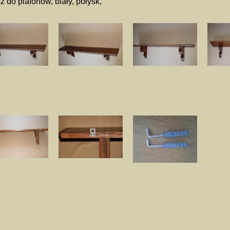
z do plafonów, biały, połysk,