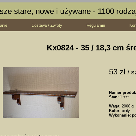
sze stare, nowe i używane - 1100 rodz
anie
Dostawa / Zwroty
Regulamin
Kon
Kx0824 - 35 / 18,3 cm śr
53 zł
/ s
Numer produk
Stan:
1 szt.
Waga:
2000 g
Kolor:
biały
Wykonanie:
po