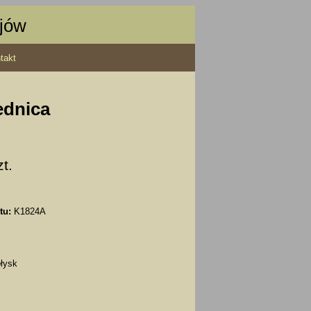
ajów
takt
ednica
zt.
tu:
K1824A
łysk