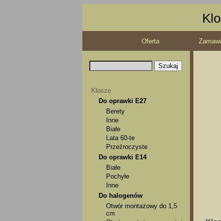
Klo
Oferta
Zamawi
Klosze
Do oprawki E27
Berety
Inne
Białe
Lata 60-te
Przeźroczyste
Do oprawki E14
Białe
Pochyłe
Inne
Do halogenów
Otwór montażowy do 1,5
cm