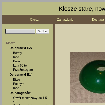
Klosze stare, no
Oferta
Zamawianie
Dostawa 
Klosze
Do oprawki E27
Berety
Inne
Białe
Lata 60-te
Przeźroczyste
Do oprawki E14
Białe
Pochyłe
Inne
Do halogenów
Otwór montażowy do 1,5
cm