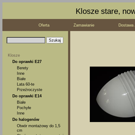
Klosze stare, no
Oferta
Zamawianie
Dostawa 
Klosze
Do oprawki E27
Berety
Inne
Białe
Lata 60-te
Przeźroczyste
Do oprawki E14
Białe
Pochyłe
Inne
Do halogenów
Otwór montażowy do 1,5
cm