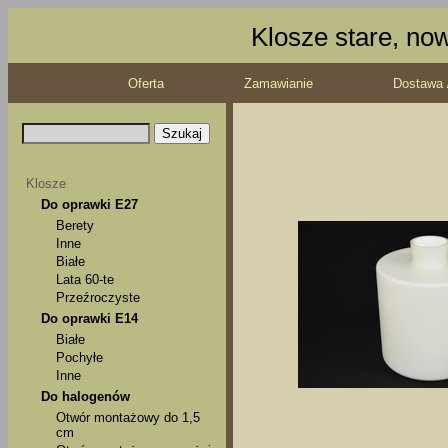
Klosze stare, no
Oferta
Zamawianie
Dostawa 
Klosze
Do oprawki E27
Berety
Inne
Białe
Lata 60-te
Przeźroczyste
Do oprawki E14
Białe
Pochyłe
Inne
Do halogenów
Otwór montażowy do 1,5
cm