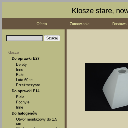
Klosze stare, no
Oferta
Zamawianie
Dostawa 
Klosze
Do oprawki E27
Berety
Inne
Białe
Lata 60-te
Przeźroczyste
Do oprawki E14
Białe
Pochyłe
Inne
Do halogenów
Otwór montażowy do 1,5
cm