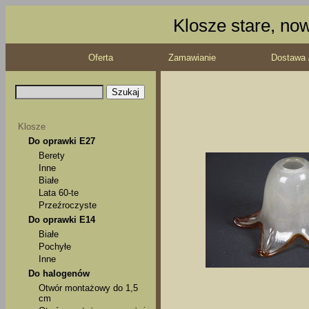
Klosze stare, no
Oferta
Zamawianie
Dostawa 
Klosze
Do oprawki E27
Berety
Inne
Białe
Lata 60-te
Przeźroczyste
Do oprawki E14
Białe
Pochyłe
Inne
Do halogenów
Otwór montażowy do 1,5
cm