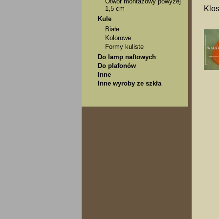
Otwór montażowy powyżej
Klos
1,5 cm
Kule
Białe
Kolorowe
Formy kuliste
Do lamp naftowych
Do plafonów
Inne
Inne wyroby ze szkła