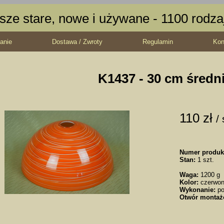
sze stare, nowe i używane - 1100 rodz
anie
Dostawa / Zwroty
Regulamin
Kon
K1437 - 30 cm średn
110 zł
/ 
Numer produk
Stan:
1 szt.
Waga:
1200 g
Kolor:
czerwo
Wykonanie:
po
Otwór montaż