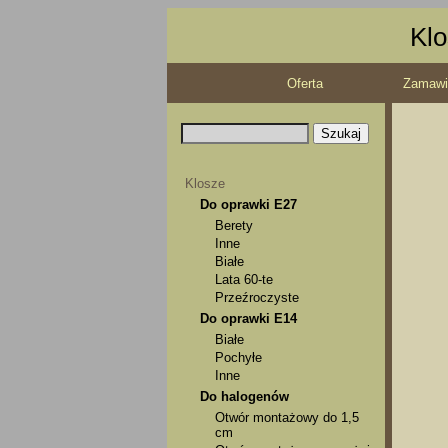
Klo
Oferta
Zamawi
Klosze
Do oprawki E27
Berety
Inne
Białe
Lata 60-te
Przeźroczyste
Do oprawki E14
Białe
Pochyłe
Inne
Do halogenów
Otwór montażowy do 1,5
cm