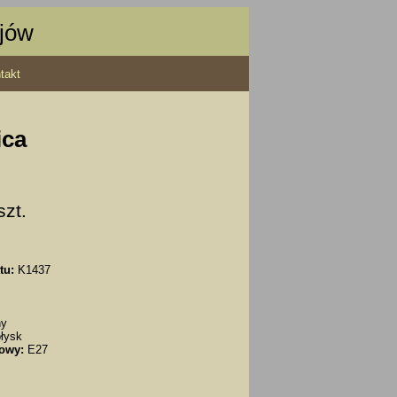
ajów
takt
ica
szt.
tu:
K1437
ny
łysk
owy:
E27