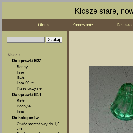
Klosze stare, no
Oferta
Zamawianie
Dostawa 
Klosze
Do oprawki E27
Berety
Inne
Białe
Lata 60-te
Przeźroczyste
Do oprawki E14
Białe
Pochyłe
Inne
Do halogenów
Otwór montażowy do 1,5
cm