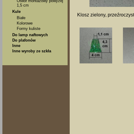
Otwór montażowy powyżej
1,5 cm
Kule
Klosz zielony, przeźroczy
Białe
Kolorowe
Formy kuliste
Do lamp naftowych
Do plafonów
Inne
Inne wyroby ze szkła