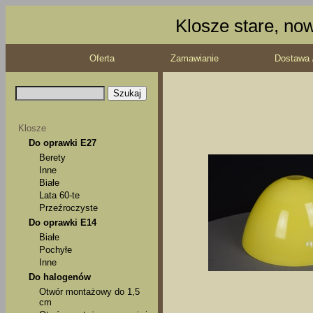
Klosze stare, no
Oferta
Zamawianie
Dostawa 
Klosze
Do oprawki E27
Berety
Inne
Białe
Lata 60-te
Przeźroczyste
Do oprawki E14
Białe
Pochyłe
Inne
Do halogenów
Otwór montażowy do 1,5
cm