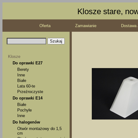
Klosze stare, no
Oferta
Zamawianie
Dostawa 
Klosze
Do oprawki E27
Berety
Inne
Białe
Lata 60-te
Przeźroczyste
Do oprawki E14
Białe
Pochyłe
Inne
Do halogenów
Otwór montażowy do 1,5
cm