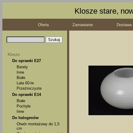
Klosze stare, no
Oferta
Zamawianie
Dostawa 
Klosze
Do oprawki E27
Berety
Inne
Białe
Lata 60-te
Przeźroczyste
Do oprawki E14
Białe
Pochyłe
Inne
Do halogenów
Otwór montażowy do 1,5
cm