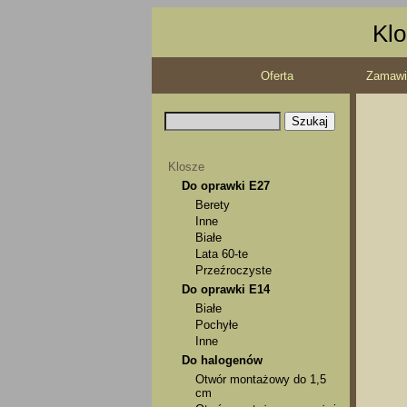
Klo
Oferta
Zamawi
Klosze
Do oprawki E27
Berety
Inne
Białe
Lata 60-te
Przeźroczyste
Do oprawki E14
Białe
Pochyłe
Inne
Do halogenów
Otwór montażowy do 1,5
cm