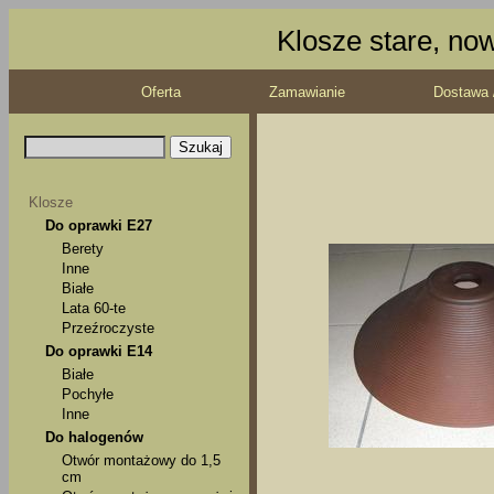
Klosze stare, no
Oferta
Zamawianie
Dostawa 
Klosze
Do oprawki E27
Berety
Inne
Białe
Lata 60-te
Przeźroczyste
Do oprawki E14
Białe
Pochyłe
Inne
Do halogenów
Otwór montażowy do 1,5
cm