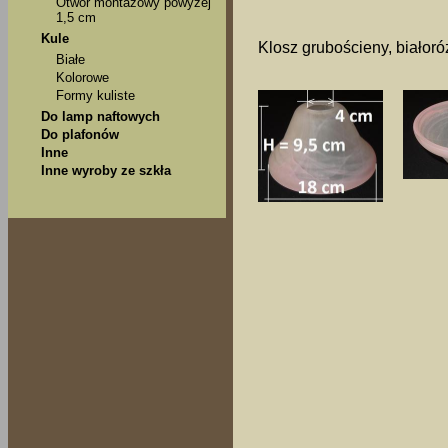
Otwór montażowy powyżej
1,5 cm
Kule
Klosz grubościeny, białor
Białe
Kolorowe
Formy kuliste
Do lamp naftowych
Do plafonów
Inne
Inne wyroby ze szkła