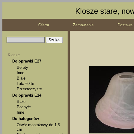
Klosze stare, no
Oferta
Zamawianie
Dostawa 
Klosze
Do oprawki E27
Berety
Inne
Białe
Lata 60-te
Przeźroczyste
Do oprawki E14
Białe
Pochyłe
Inne
Do halogenów
Otwór montażowy do 1,5
cm