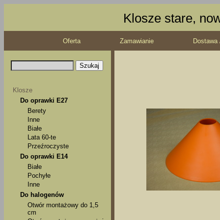
Klosze stare, no
Oferta
Zamawianie
Dostawa 
Klosze
Do oprawki E27
Berety
Inne
Białe
Lata 60-te
Przeźroczyste
Do oprawki E14
Białe
Pochyłe
Inne
Do halogenów
Otwór montażowy do 1,5
cm