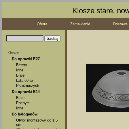
Klosze stare, no
Oferta
Zamawianie
Dostawa 
Klosze
Do oprawki E27
Berety
Inne
Białe
Lata 60-te
Przeźroczyste
Do oprawki E14
Białe
Pochyłe
Inne
Do halogenów
Otwór montażowy do 1,5
cm