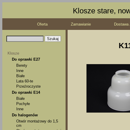
Klosze stare, no
Oferta
Zamawianie
Dostawa 
K1
Klosze
Do oprawki E27
Berety
Inne
Białe
Lata 60-te
Przeźroczyste
Do oprawki E14
Białe
Pochyłe
Inne
Do halogenów
Otwór montażowy do 1,5
cm