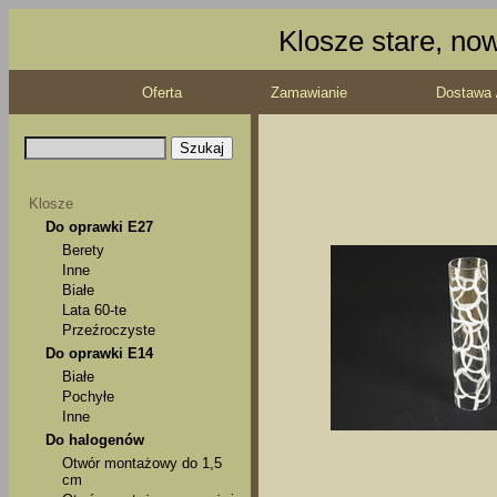
Klosze stare, no
Oferta
Zamawianie
Dostawa 
Klosze
Do oprawki E27
Berety
Inne
Białe
Lata 60-te
Przeźroczyste
Do oprawki E14
Białe
Pochyłe
Inne
Do halogenów
Otwór montażowy do 1,5
cm