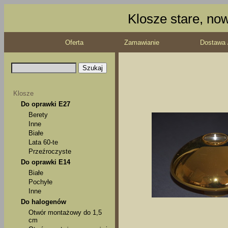
Klosze stare, no
Oferta
Zamawianie
Dostawa 
Klosze
Do oprawki E27
Berety
Inne
Białe
Lata 60-te
Przeźroczyste
Do oprawki E14
Białe
Pochyłe
Inne
Do halogenów
Otwór montażowy do 1,5
cm