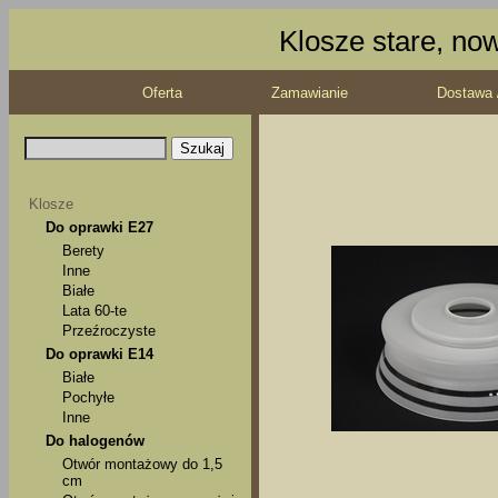
Klosze stare, no
Oferta
Zamawianie
Dostawa 
Klosze
Do oprawki E27
Berety
Inne
Białe
Lata 60-te
Przeźroczyste
Do oprawki E14
Białe
Pochyłe
Inne
Do halogenów
Otwór montażowy do 1,5
cm