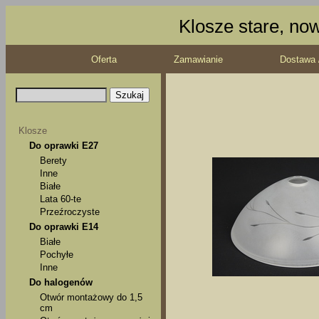
Klosze stare, no
Oferta
Zamawianie
Dostawa 
Klosze
Do oprawki E27
Berety
Inne
Białe
Lata 60-te
Przeźroczyste
Do oprawki E14
Białe
Pochyłe
Inne
Do halogenów
Otwór montażowy do 1,5
cm