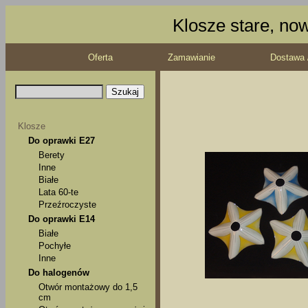
Klosze stare, no
Oferta
Zamawianie
Dostawa 
Klosze
Do oprawki E27
Berety
Inne
Białe
Lata 60-te
Przeźroczyste
Do oprawki E14
Białe
Pochyłe
Inne
Do halogenów
Otwór montażowy do 1,5
cm