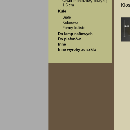
Otwór montażowy powyżej
Klos
1,5 cm
Kule
Białe
Kolorowe
Formy kuliste
Do lamp naftowych
Do plafonów
Inne
Inne wyroby ze szkła