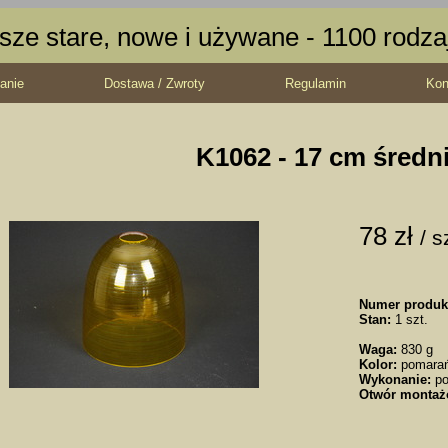
sze stare, nowe i używane - 1100 rodz
anie
Dostawa / Zwroty
Regulamin
Kon
K1062 - 17 cm średn
78 zł
/ s
Numer produk
Stan:
1 szt.
Waga:
830 g
Kolor:
pomarań
Wykonanie:
po
Otwór montaż