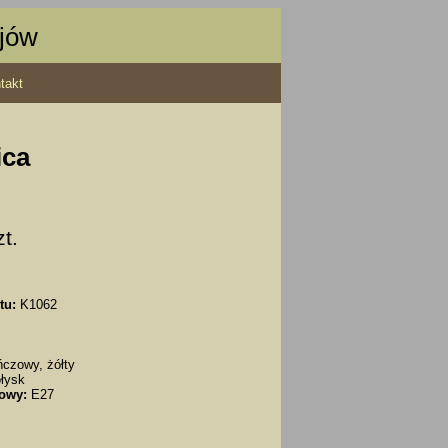
ajów
takt
ica
zt.
tu:
K1062
czowy, żółty
łysk
owy:
E27