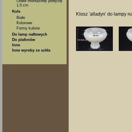
Otwór montażowy powyżej
1,5 cm
Kule
Klosz 'alladyn' do lampy n
Białe
Kolorowe
Formy kuliste
Do lamp naftowych
Do plafonów
Inne
Inne wyroby ze szkła