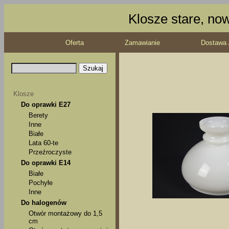
Klosze stare, no
Oferta
Zamawianie
Dostawa 
Klosze
Do oprawki E27
Berety
Inne
Białe
Lata 60-te
Przeźroczyste
Do oprawki E14
Białe
Pochyłe
Inne
Do halogenów
Otwór montażowy do 1,5
cm