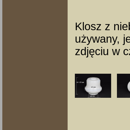
Klosz z ni
używany, j
zdjęciu w 