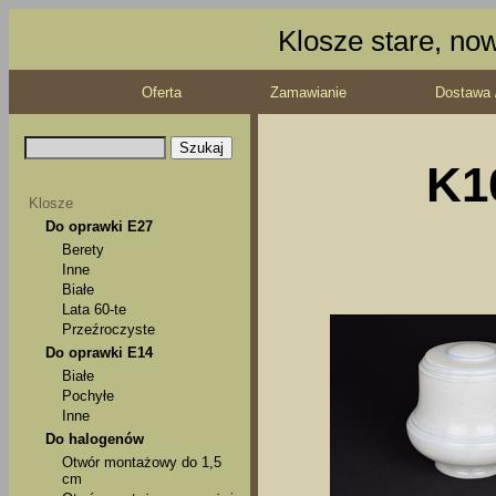
Klosze stare, no
Oferta
Zamawianie
Dostawa 
K1
Klosze
Do oprawki E27
Berety
Inne
Białe
Lata 60-te
Przeźroczyste
Do oprawki E14
Białe
Pochyłe
Inne
Do halogenów
Otwór montażowy do 1,5
cm