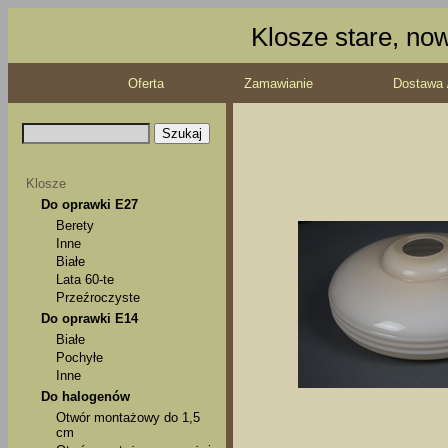
Klosze stare, no
Oferta
Zamawianie
Dostawa 
Klosze
Do oprawki E27
Berety
Inne
Białe
Lata 60-te
Przeźroczyste
Do oprawki E14
Białe
Pochyłe
Inne
Do halogenów
Otwór montażowy do 1,5
cm