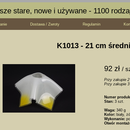
sze stare, nowe i używane - 1100 rodz
anie
Dostawa / Zwroty
Regulamin
Kon
K1013 - 21 cm średn
92 zł
/ s
Przy zakupie 2 
Przy zakupie 3 
Numer produk
Stan:
3 szt.
Waga:
340 g
Kolor:
biały, żó
Wykonanie:
po
Otwór montaż