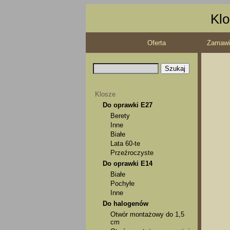
Klo
Oferta
Zamawi
Klosze
Do oprawki E27
Berety
Inne
Białe
Lata 60-te
Przeźroczyste
Do oprawki E14
Białe
Pochyłe
Inne
Do halogenów
Otwór montażowy do 1,5
cm