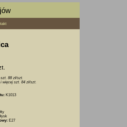
ajów
takt
ica
zt.
szt. 88 zł/szt.
i więcej szt. 84 zł/szt.
tu:
K1013
łty
łysk
owy:
E27