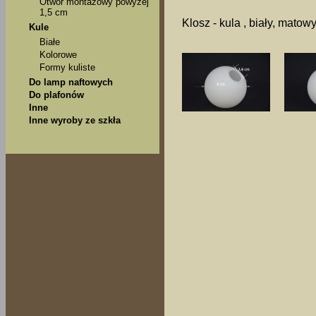
Otwór montażowy powyżej
1,5 cm
Klosz - kula , biały, matow
Kule
Białe
Kolorowe
Formy kuliste
Do lamp naftowych
Do plafonów
Inne
Inne wyroby ze szkła