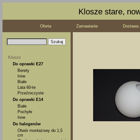
Klosze stare, no
Oferta
Zamawianie
Dostawa 
Klosze
Do oprawki E27
Berety
Inne
Białe
Lata 60-te
Przeźroczyste
Do oprawki E14
Białe
Pochyłe
Inne
Do halogenów
Otwór montażowy do 1,5
cm