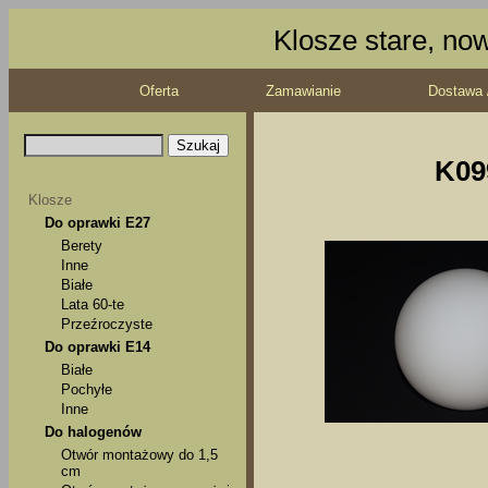
Klosze stare, no
Oferta
Zamawianie
Dostawa 
K09
Klosze
Do oprawki E27
Berety
Inne
Białe
Lata 60-te
Przeźroczyste
Do oprawki E14
Białe
Pochyłe
Inne
Do halogenów
Otwór montażowy do 1,5
cm