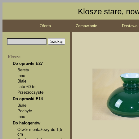
Klosze stare, no
Oferta
Zamawianie
Dostawa 
Klosze
Do oprawki E27
Berety
Inne
Białe
Lata 60-te
Przeźroczyste
Do oprawki E14
Białe
Pochyłe
Inne
Do halogenów
Otwór montażowy do 1,5
cm