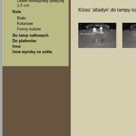
Otwór montażowy powyżej
1,5 cm
Klosz 'alladyn' do lampy n
Kule
Białe
Kolorowe
Formy kuliste
Do lamp naftowych
Do plafonów
Inne
Inne wyroby ze szkła