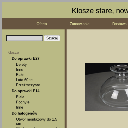
Klosze stare, no
Oferta
Zamawianie
Dostawa 
Klosze
Do oprawki E27
Berety
Inne
Białe
Lata 60-te
Przeźroczyste
Do oprawki E14
Białe
Pochyłe
Inne
Do halogenów
Otwór montażowy do 1,5
cm