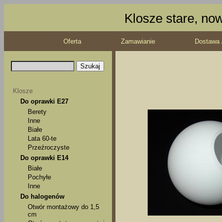
Klosze stare, no
Oferta
Zamawianie
Dostawa 
Klosze
Do oprawki E27
Berety
Inne
Białe
Lata 60-te
Przeźroczyste
Do oprawki E14
Białe
Pochyłe
Inne
Do halogenów
Otwór montażowy do 1,5
cm