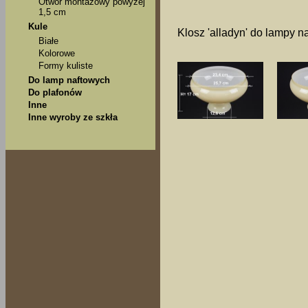
Otwór montażowy powyżej
1,5 cm
Kule
Klosz 'alladyn' do lampy n
Białe
Kolorowe
Formy kuliste
Do lamp naftowych
Do plafonów
Inne
Inne wyroby ze szkła