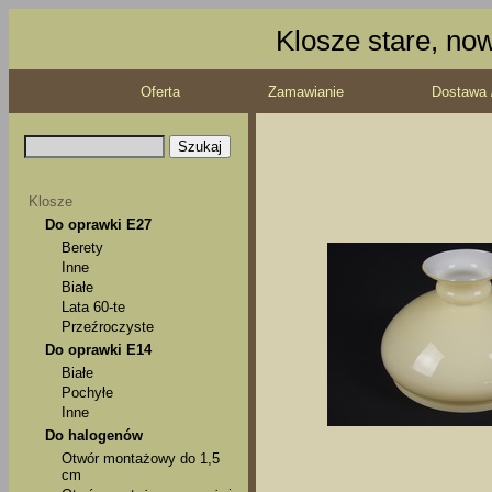
Klosze stare, no
Oferta
Zamawianie
Dostawa 
Klosze
Do oprawki E27
Berety
Inne
Białe
Lata 60-te
Przeźroczyste
Do oprawki E14
Białe
Pochyłe
Inne
Do halogenów
Otwór montażowy do 1,5
cm