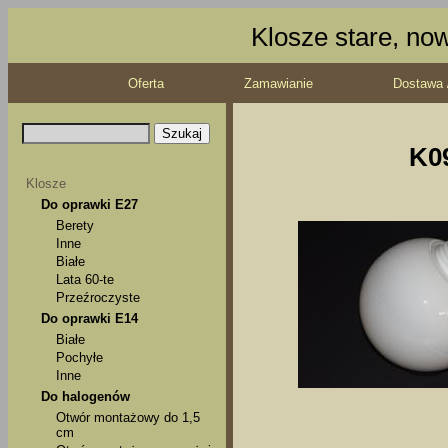
Klosze stare, no
Oferta
Zamawianie
Dostawa 
K0
Klosze
Do oprawki E27
Berety
Inne
Białe
Lata 60-te
Przeźroczyste
Do oprawki E14
Białe
Pochyłe
Inne
Do halogenów
Otwór montażowy do 1,5
cm