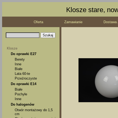
Klosze stare, no
Oferta
Zamawianie
Dostawa 
Klosze
Do oprawki E27
Berety
Inne
Białe
Lata 60-te
Przeźroczyste
Do oprawki E14
Białe
Pochyłe
Inne
Do halogenów
Otwór montażowy do 1,5
cm