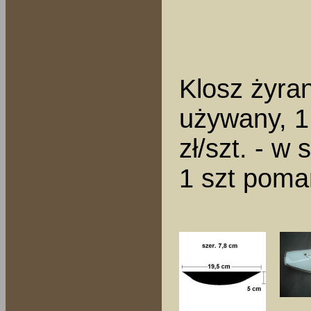
Klosz żyran
używany, 1
zł/szt. - w
1 szt pom