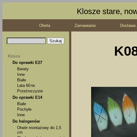
Klosze stare, no
Oferta
Zamawianie
Dostawa 
K08
Klosze
Do oprawki E27
Berety
Inne
Białe
Lata 60-te
Przeźroczyste
Do oprawki E14
Białe
Pochyłe
Inne
Do halogenów
Otwór montażowy do 1,5
cm