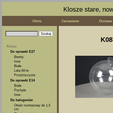
Klosze stare, no
Oferta
Zamawianie
Dostawa 
K08
Klosze
Do oprawki E27
Berety
Inne
Białe
Lata 60-te
Przeźroczyste
Do oprawki E14
Białe
Pochyłe
Inne
Do halogenów
Otwór montażowy do 1,5
cm